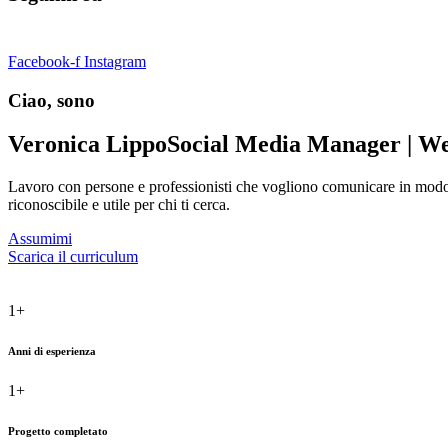
Facebook-f
Instagram
Ciao, sono
Veronica Lippo
Social Media Manager | We
Lavoro con persone e professionisti che vogliono comunicare in modo c
riconoscibile e utile per chi ti cerca.
Assumimi
Scarica il curriculum
1
+
Anni di esperienza
1
+
Progetto completato