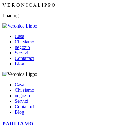
V
E
R
O
N
I
C
A
L
I
P
P
O
Loading
Casa
Chi siamo
negozio
Servizi
Contattaci
Blog
Casa
Chi siamo
negozio
Servizi
Contattaci
Blog
PARLIAMO