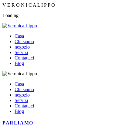
V
E
R
O
N
I
C
A
L
I
P
P
O
Loading
Casa
Chi siamo
negozio
Servizi
Contattaci
Blog
Casa
Chi siamo
negozio
Servizi
Contattaci
Blog
PARLIAMO