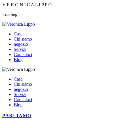
V
E
R
O
N
I
C
A
L
I
P
P
O
Loading
Casa
Chi siamo
negozio
Servizi
Contattaci
Blog
Casa
Chi siamo
negozio
Servizi
Contattaci
Blog
PARLIAMO