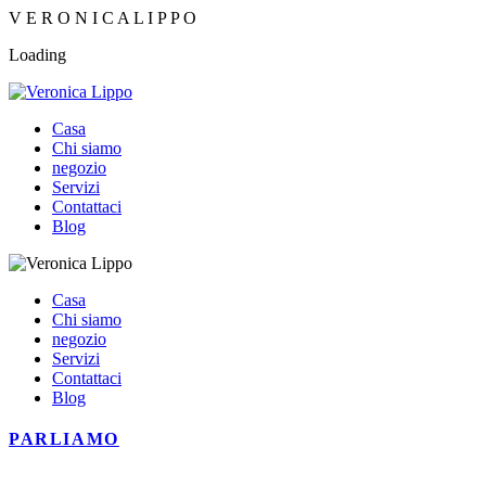
V
E
R
O
N
I
C
A
L
I
P
P
O
Loading
Casa
Chi siamo
negozio
Servizi
Contattaci
Blog
Casa
Chi siamo
negozio
Servizi
Contattaci
Blog
PARLIAMO