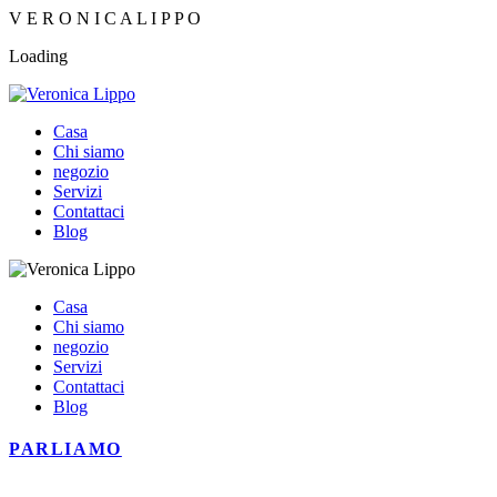
V
E
R
O
N
I
C
A
L
I
P
P
O
Loading
Casa
Chi siamo
negozio
Servizi
Contattaci
Blog
Casa
Chi siamo
negozio
Servizi
Contattaci
Blog
PARLIAMO