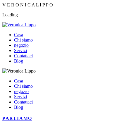
V
E
R
O
N
I
C
A
L
I
P
P
O
Loading
Casa
Chi siamo
negozio
Servizi
Contattaci
Blog
Casa
Chi siamo
negozio
Servizi
Contattaci
Blog
PARLIAMO