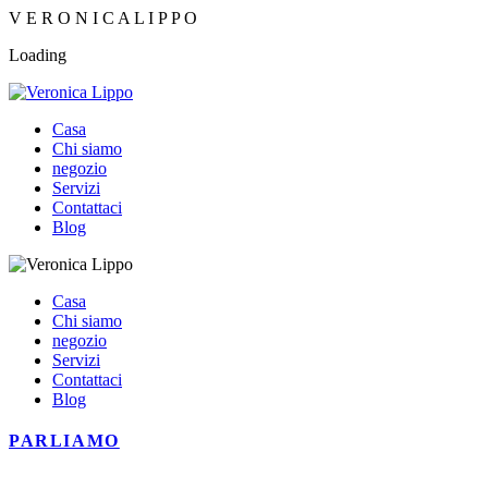
V
E
R
O
N
I
C
A
L
I
P
P
O
Loading
Casa
Chi siamo
negozio
Servizi
Contattaci
Blog
Casa
Chi siamo
negozio
Servizi
Contattaci
Blog
PARLIAMO