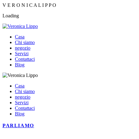
V
E
R
O
N
I
C
A
L
I
P
P
O
Loading
Casa
Chi siamo
negozio
Servizi
Contattaci
Blog
Casa
Chi siamo
negozio
Servizi
Contattaci
Blog
PARLIAMO