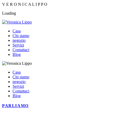
V
E
R
O
N
I
C
A
L
I
P
P
O
Loading
Casa
Chi siamo
negozio
Servizi
Contattaci
Blog
Casa
Chi siamo
negozio
Servizi
Contattaci
Blog
PARLIAMO