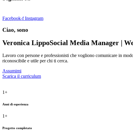
Facebook-f
Instagram
Ciao, sono
Veronica Lippo
Social Media Manager | We
Lavoro con persone e professionisti che vogliono comunicare in modo c
riconoscibile e utile per chi ti cerca.
Assumimi
Scarica il curriculum
1
+
Anni di esperienza
1
+
Progetto completato