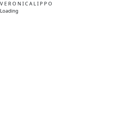
V
E
R
O
N
I
C
A
L
I
P
P
O
Loading