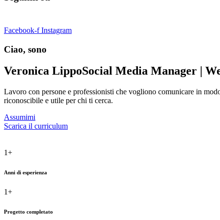
Facebook-f
Instagram
Ciao, sono
Veronica Lippo
Social Media Manager | We
Lavoro con persone e professionisti che vogliono comunicare in modo c
riconoscibile e utile per chi ti cerca.
Assumimi
Scarica il curriculum
1
+
Anni di esperienza
1
+
Progetto completato