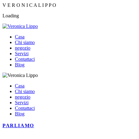
V
E
R
O
N
I
C
A
L
I
P
P
O
Loading
Casa
Chi siamo
negozio
Servizi
Contattaci
Blog
Casa
Chi siamo
negozio
Servizi
Contattaci
Blog
PARLIAMO