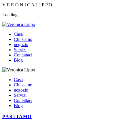
V
E
R
O
N
I
C
A
L
I
P
P
O
Loading
Casa
Chi siamo
negozio
Servizi
Contattaci
Blog
Casa
Chi siamo
negozio
Servizi
Contattaci
Blog
PARLIAMO