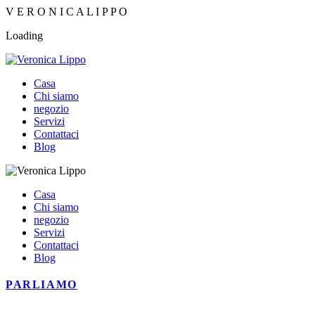
V
E
R
O
N
I
C
A
L
I
P
P
O
Loading
Casa
Chi siamo
negozio
Servizi
Contattaci
Blog
Casa
Chi siamo
negozio
Servizi
Contattaci
Blog
PARLIAMO