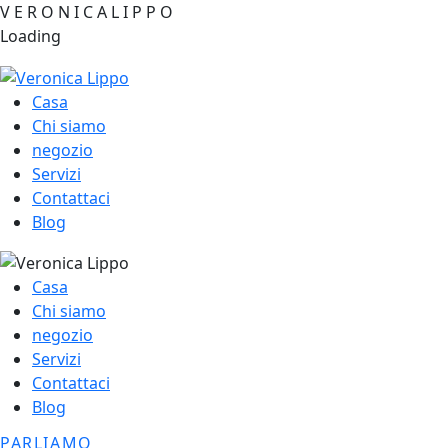
V
E
R
O
N
I
C
A
L
I
P
P
O
Loading
Casa
Chi siamo
negozio
Servizi
Contattaci
Blog
Casa
Chi siamo
negozio
Servizi
Contattaci
Blog
PARLIAMO