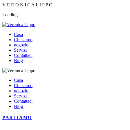
V
E
R
O
N
I
C
A
L
I
P
P
O
Loading
Casa
Chi siamo
negozio
Servizi
Contattaci
Blog
Casa
Chi siamo
negozio
Servizi
Contattaci
Blog
PARLIAMO